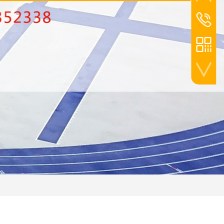
张经理
1334035
热线
023-684
手机扫一扫