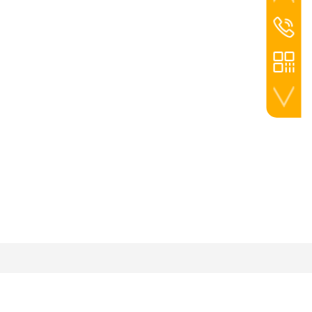
张经理
1334035
热线
023-684
手机扫一扫